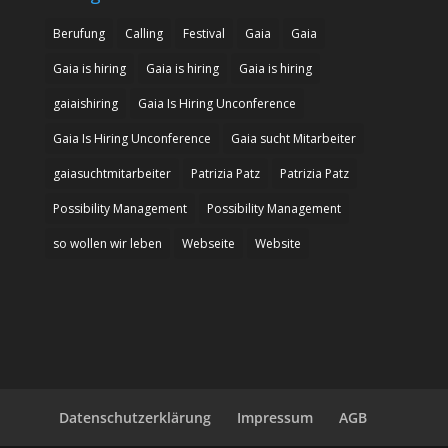
Berufung
Calling
Festival
Gaia
Gaia
Gaia is hiring
Gaia is hiring
Gaia is hiring
gaiaishiring
Gaia Is Hiring Unconference
Gaia Is Hiring Unconference
Gaia sucht Mitarbeiter
gaiasuchtmitarbeiter
Patrizia Patz
Patrizia Patz
Possibility Management
Possibility Management
so wollen wir leben
Webseite
Website
Datenschutzerklärung
Impressum
AGB