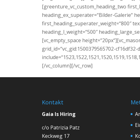
[greenture_vc_custom_heading_two first_h
heading_ex_superater=“Bilder-Galerie“ h
first_heading_superater_weight=“800″ te
heading_l_weight=“500″ heading_large_sep
[vc_empty_space height=“20px“][vc_maso
grid_id=“vc_gid:1500379565702-cf16df32-
include=“1523,1522,1521,1520,1519,1518,
[/vc_column][/vc_row]
Kontakt
Me
Gaia Is Hiring
A
Ei
c/o Patrizia Patz
Keckweg 17
K