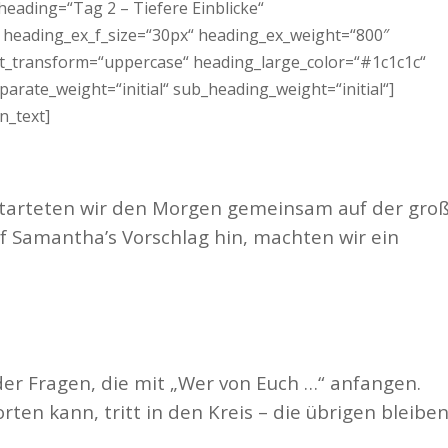
eading=“Tag 2 – Tiefere Einblicke“
“ heading_ex_f_size=“30px“ heading_ex_weight=“800″
xt_transform=“uppercase“ heading_large_color=“#1c1c1c“
arate_weight=“initial“ sub_heading_weight=“initial“]
n_text]
tarteten wir den Morgen gemeinsam auf der gro
f Samantha’s Vorschlag hin, machten wir ein
er Fragen, die mit „Wer von Euch …“ anfangen.
rten kann, tritt in den Kreis – die übrigen bleibe