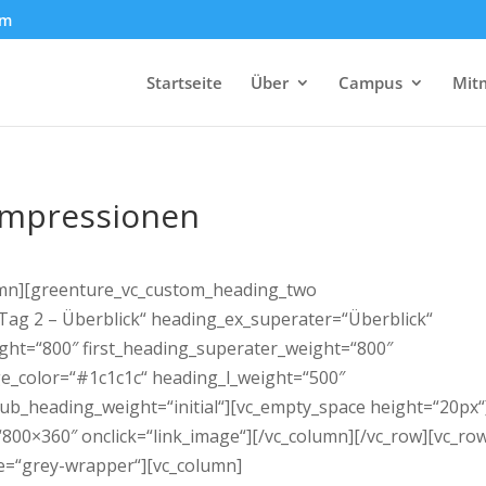
om
Startseite
Über
Campus
Mit
 Impressionen
lumn][greenture_vc_custom_heading_two
Tag 2 – Überblick“ heading_ex_superater=“Überblick“
ght=“800″ first_heading_superater_weight=“800″
e_color=“#1c1c1c“ heading_l_weight=“500″
sub_heading_weight=“initial“][vc_empty_space height=“20px“
800×360″ onclick=“link_image“][/vc_column][/vc_row][vc_ro
le=“grey-wrapper“][vc_column]