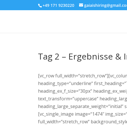
+49 171 9230220
gaiaishiring@gmail.c
Tag 2 – Ergebnisse &
[vc_row full_width=“stretch_row“][vc_co
heading_type=“underline“ first_heading=“
heading_ex_f_size=“30px“ heading_ex_wei
text_transform=“uppercase“ heading_larg
heading_large_separate_weight=“initial“ 
[vc_single_image image=“1474″ img_size=“
full_width=“stretch_row“ background_sty