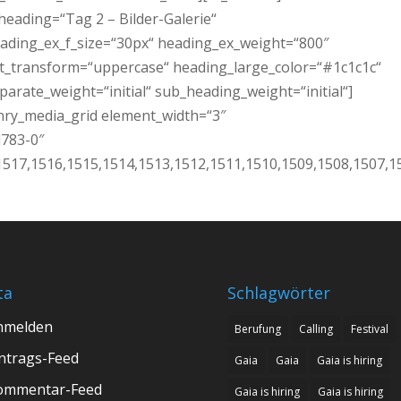
eading=“Tag 2 – Bilder-Galerie“
eading_ex_f_size=“30px“ heading_ex_weight=“800″
xt_transform=“uppercase“ heading_large_color=“#1c1c1c“
arate_weight=“initial“ sub_heading_weight=“initial“]
nry_media_grid element_width=“3″
d783-0″
1517,1516,1515,1514,1513,1512,1511,1510,1509,1508,1507,1
ta
Schlagwörter
nmelden
Berufung
Calling
Festival
ntrags-Feed
Gaia
Gaia
Gaia is hiring
ommentar-Feed
Gaia is hiring
Gaia is hiring