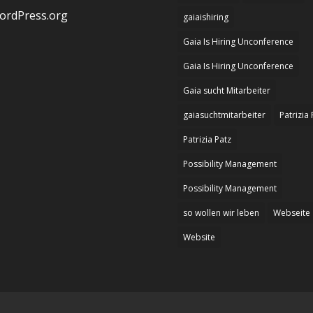
ordPress.org
gaiaishiring
Gaia Is Hiring Unconference
Gaia Is Hiring Unconference
Gaia sucht Mitarbeiter
gaiasuchtmitarbeiter
Patrizia 
Patrizia Patz
Possibility Management
Possibility Management
so wollen wir leben
Webseite
Website