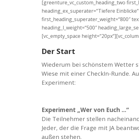
[greenture_vc_custom_heading_two first_h
heading_ex_superater=“Tiefere Einblicke
first_heading_superater_weight=“800″ te
heading_l_weight=“500″ heading_large_sep
[vc_empty_space height=“20px“][vc_colum
Der Start
Wiederum bei schönstem Wetter s
Wiese mit einer CheckIn-Runde. Au
Experiment:
Experiment „Wer von Euch …“
Die Teilnehmer stellen nacheinand
Jeder, der die Frage mit JA beantwo
außen stehen.